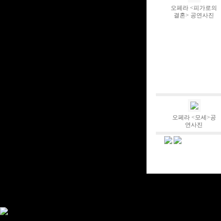
오페라 <피가로의
결혼> 공연사진
오페라 <모세>공
연사진