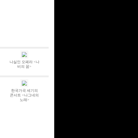
나실인 오페라 <나
비의 꿈>
한국가곡 세기의
콘서트 <나그네의
노래>