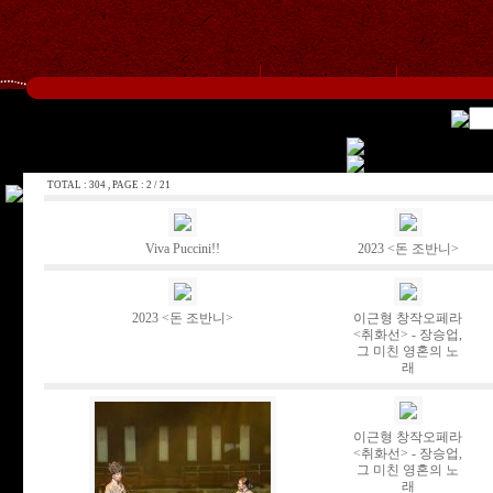
TOTAL : 304 , PAGE : 2 / 21
Viva Puccini!!
2023 <돈 조반니>
2023 <돈 조반니>
이근형 창작오페라
<취화선> - 장승업,
그 미친 영혼의 노
래
이근형 창작오페라
<취화선> - 장승업,
그 미친 영혼의 노
래