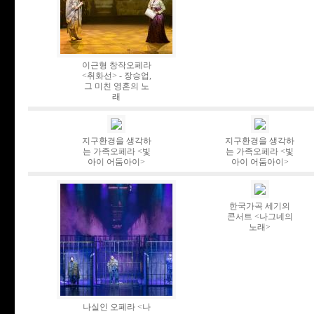
이근형 창작오페라
<취화선> - 장승업,
그 미친 영혼의 노
래
지구환경을 생각하
지구환경을 생각하
는 가족오페라 <빛
는 가족오페라 <빛
아이 어둠아이>
아이 어둠아이>
한국가곡 세기의
콘서트 <나그네의
노래>
나실인 오페라 <나