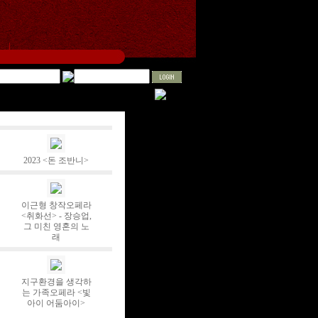
2023 <돈 조반니>
이근형 창작오페라
<취화선> - 장승업,
그 미친 영혼의 노
래
지구환경을 생각하
는 가족오페라 <빛
아이 어둠아이>