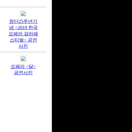
창단25주년기
념 <2019 한국
오페라 갈라페
스티벌> 공연
사진
오페라 <달>
공연사진