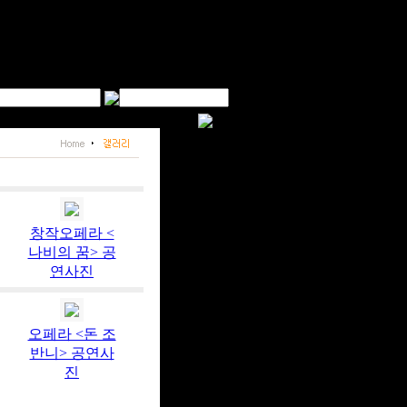
창작오페라 <
나비의 꿈> 공
연사진
오페라 <돈 조
반니> 공연사
진