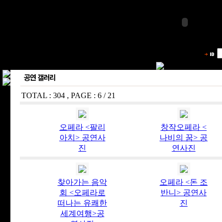
TOTAL : 304 , PAGE : 6 / 21
오페라 <팔리
창작오페라 <
아치> 공연사
나비의 꿈> 공
진
연사진
찾아가는 음악
오페라 <돈 조
회 <오페라로
반니> 공연사
떠나는 유쾌한
진
세계여행>공