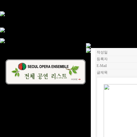
작성일
등록자
E-Mail
글제목